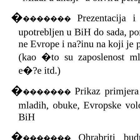
�
Prezentacija 
�������
upotrebljen u BiH do sada, p
ne Evrope i na?inu na koji je
(kao �to su zaposlenost mla
e�?e itd.)
�
Prikaz primjer
�������
mladih, obuke, Evropske vol
BiH
�
Ohrabriti bu
�������