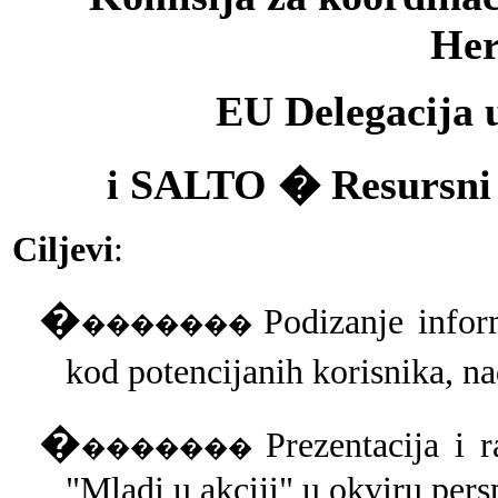
Her
EU Delegacija u
i SALTO � Resursni 
Ciljevi
:
�
Podizanje infor
�������
kod potencijanih korisnika, na
�
Prezentacija i
�������
"Mladi u akciji" u okviru per