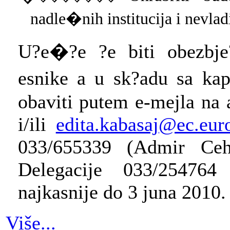
nadle�nih institucija i nevlad
U?e�?e ?e biti obezbje
esnike a u sk?adu sa kap
obaviti putem e-mejla na 
i/ili
edita.kabasaj@ec.eur
033/655339 (Admir Ceho
Delegacije 033/254764
najkasnije do 3 juna 2010.
Više...