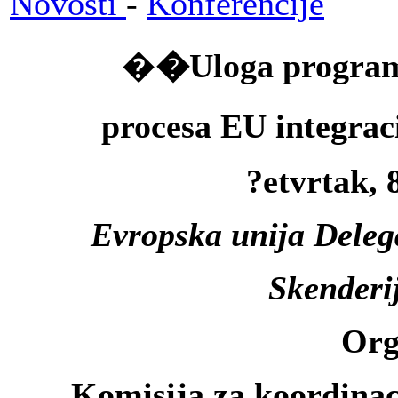
Novosti
-
Konferencije
�
�Uloga programa
procesa EU integrac
?etvrtak, 
Evropska unija Deleg
Skenderi
Org
Komisija za koordinac