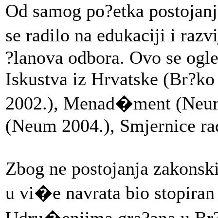
Od samog po?etka postojanj
se radilo na edukaciji i raz
?lanova odbora. Ovo se ogled
Iskustva iz Hrvatske (Br?ko
2002.), Menad�ment (Neum 
(Neum 2004.), Smjernice ra
Zbog ne postojanja zakonskih
u vi�e navrata bio stopiran
Udru�enjima gra?ana u Br?k