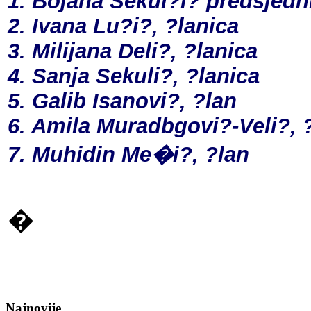
1. Bojana Sekul?i? predsjedn
2. Ivana Lu?i?, ?lanica
3. Milijana Deli?, ?lanica
4. Sanja Sekuli?, ?lanica
5. Galib Isanovi?, ?lan
6. Amila Muradbgovi?-Veli?, 
7. Muhidin Me�i?, ?lan
�
Najnovije