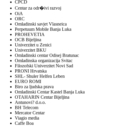
CPCD
Centar za odr�ivi razvoj
OiA
ORC
Omladinski savjet Vlasneica
Perpetuum Mobile Banja Luka
PROHEVETIA
OCB Bijeljina
Univerzitet u Zenici
Univerzitet BKU
Omladinski centar Odisej Bratunac
Omladinska organizacija Svitac
Filozofski Univerzitet Novi Sad
PRONI Hrvatska
SHL- Shuler Helfen Leben
EURO ROMI
Biro za ljudska prava
Omladinski Centar Kastel Banja Luka
OTAHARIN Centar Bijeljina
Antunovi? d.o.o.
BH Telecom
Mercator Centar
Viagio media
Caffe Boa