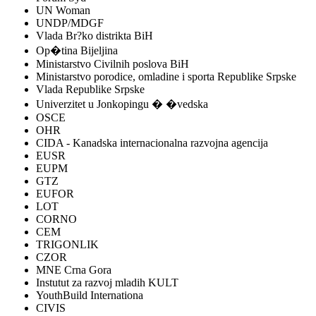
UN Woman
UNDP/MDGF
Vlada Br?ko distrikta BiH
Op�tina Bijeljina
Ministarstvo Civilnih poslova BiH
Ministarstvo porodice, omladine i sporta Republike Srpske
Vlada Republike Srpske
Univerzitet u Jonkopingu � �vedska
OSCE
OHR
CIDA - Kanadska internacionalna razvojna agencija
EUSR
EUPM
GTZ
EUFOR
LOT
CORNO
CEM
TRIGONLIK
CZOR
MNE Crna Gora
Instutut za razvoj mladih KULT
YouthBuild Internationa
CIVIS