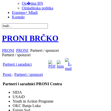
Op�tina BN
Omladinska politika
Erasmus+ Mladi
Kontakt
PRONI BRČKO
PRONI
PRONI
Partneri / sponzori
Partneri / sponzori
Partneri i saradnici
Proni
-
Partneri / sponzori
Partneri i saradnici PRONI Centra
SIDA
USAiD
Youth in Action Programe
OKC Banja Luka
Forum Syd