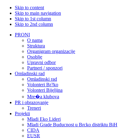
Skip to content
Skip to main navigation
Skip to 1st column
Skip to 2nd column
PRONI
O nama
Struktura
Organigram organizacije
Osoblje
Upravni odbor
Partneri / sponzori
Omladinski rad
Omladinski rad
Volonteri Br?ko
Volonteri Bijeljina
Mre�a klubova
PR i obrazovanje
Treneri
Projekti
Mladi Eko Lideri
Mladi Grade Buducnost u Brcko distriktu BiH
CIDA
EUSR