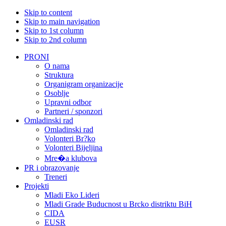
Skip to content
Skip to main navigation
Skip to 1st column
Skip to 2nd column
PRONI
O nama
Struktura
Organigram organizacije
Osoblje
Upravni odbor
Partneri / sponzori
Omladinski rad
Omladinski rad
Volonteri Br?ko
Volonteri Bijeljina
Mre�a klubova
PR i obrazovanje
Treneri
Projekti
Mladi Eko Lideri
Mladi Grade Buducnost u Brcko distriktu BiH
CIDA
EUSR