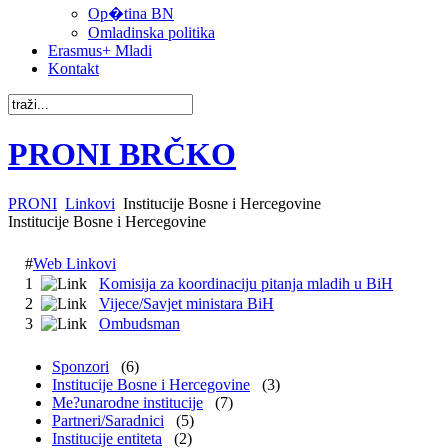
Op�tina BN
Omladinska politika
Erasmus+ Mladi
Kontakt
PRONI BRČKO
PRONI
Linkovi
Institucije Bosne i Hercegovine
Institucije Bosne i Hercegovine
#
Web Linkovi
1
Komisija za koordinaciju pitanja mladih u BiH
2
Vijece/Savjet ministara BiH
3
Ombudsman
Sponzori
(6)
Institucije Bosne i Hercegovine
(3)
Me?unarodne institucije
(7)
Partneri/Saradnici
(5)
Institucije entiteta
(2)