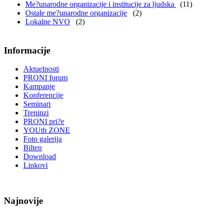
Me?unarodne organizacije i institucije za ljudska
(11)
Ostale me?unarodne organizacije
(2)
Lokalne NVO
(2)
Informacije
Aktuelnosti
PRONI forum
Kampanje
Konferencije
Seminari
Treninzi
PRONI pri?e
YOUth ZONE
Foto galerija
Bilten
Download
Linkovi
Najnovije