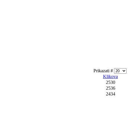
Prikazati #
Klikova
2530
2536
2434