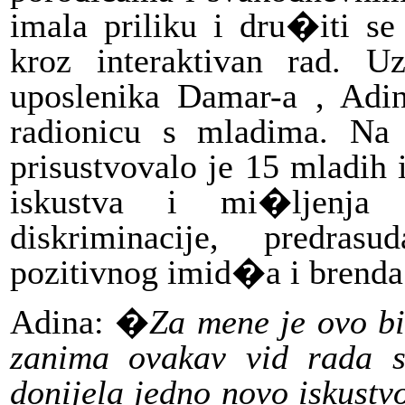
imala priliku i dru�iti s
kroz interaktivan rad.
Uz
uposlenika Damar-a , Adin
radionicu s mladima. Na
prisustvovalo je 15 mladih 
iskustva i mi�ljenja 
diskriminacije, predras
pozitivnog imid�a i brenda 
Adina: �
Za mene je ovo bi
zanima ovakav vid rada s
donijela jedno novo iskust