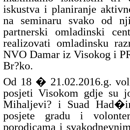
iskustva i planiranje akti
na seminaru svako od nj
partnerski omladinski ce
realizovati omladinsku raz
NVO Damar iz Visokog i PR
Br?ko.
Od 18 � 21.02.2016.g. volo
posjeti Visokom gdje su 
Mihaljevi? i Suad Had�im
posjete gradu i volonte
porodicama i svakodnevnim