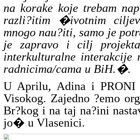
na korake koje trebam napr
razli?itim �ivotnim cil
mnogo nau?iti,
samo je pot
je zapravo i cilj projekt
interkulturalne interakcij
radnicima/cama u BiH.�.
U Aprilu, Adina i PRONI ?
Visokog. Zajedno ?emo orga
Br?kog i na taj na?ini nast
jo� u Vlasenici.