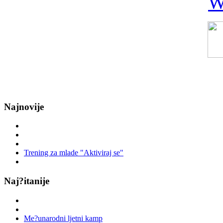
Najnovije
Trening za mlade "Aktiviraj se"
Naj?itanije
Me?unarodni ljetni kamp