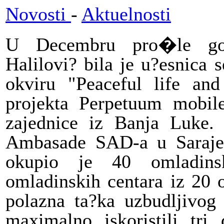
Novosti
-
Aktuelnosti
U Decembru pro�le go
Halilovi? bila je u?esnica
okviru "Peaceful life and
projekta Perpetuum mobile
zajednice iz Banja Luke.
Ambasade SAD-a u Sarajevu
okupio je
40 omladins
omladinskih centara iz 20 
polazna ta?ka uzbudljivog
maximalno iskoristili tri