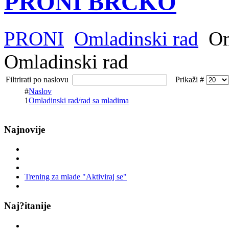
PRONI BRČKO
PRONI
Omladinski rad
Om
Omladinski rad
Filtrirati po naslovu
Prikaži #
#
Naslov
1
Omladinski rad/rad sa mladima
Najnovije
Trening za mlade "Aktiviraj se"
Naj?itanije