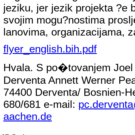
jeziku, jer jezik projekta ?e
svojim mogu?nostima prosljed
lanovima, organizacijama, z
flyer_english.bih.pdf
Hvala. S po�tovanjem Joel B
Derventa Annett Werner Pea
74400 Derventa/ Bosnien-He
680/681 e-mail:
pc.derventa
aachen.de