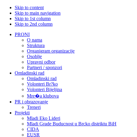
Skip to content
Skip to main navigation
Skip to 1st column
Skip to 2nd column
PRONI
O nama
Struktura
Organigram organizacije
Osoblje
Upravni odbor
Partneri / sponzori
Omladinski rad
Omladinski rad
Volonteri Br?ko
Volonteri Bijeljina
Mre�a klubova
PR i obrazovanje
Treneri
Projekti
Mladi Eko Lideri
Mladi Grade Buducnost u Brcko distriktu BiH
CIDA
EUSR