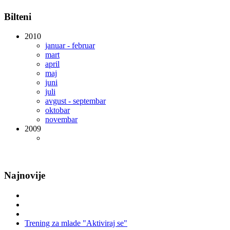
Bilteni
2010
januar - februar
mart
april
maj
juni
juli
avgust - septembar
oktobar
novembar
2009
Najnovije
Trening za mlade "Aktiviraj se"