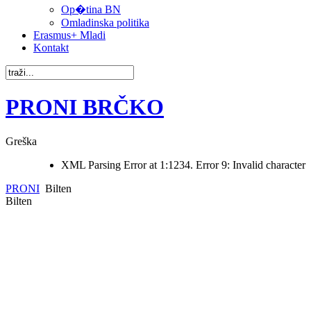
Op�tina BN
Omladinska politika
Erasmus+ Mladi
Kontakt
PRONI BRČKO
Greška
XML Parsing Error at 1:1234. Error 9: Invalid character
PRONI
Bilten
Bilten