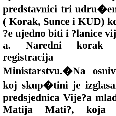
predstavnici tri udru�e
( Korak, Sunce i KUD) k
?e ujedno biti i ?lanice vi
a. Naredni korak 
registracija
Ministarstvu.�Na osniv
koj skup�tini je izglas
predsjednica Vije?a mla
Matija Mati?, koja 