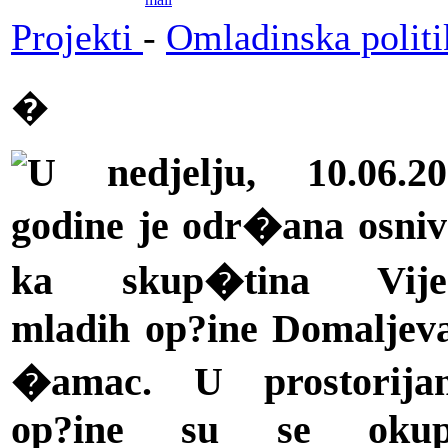
Projekti
-
Omladinska politi
�
U nedjelju, 10.06.20
godine je odr�ana osni
ka skup�tina Vije
mladih op?ine Domaljev
�amac. U prostorija
op?ine su se okupi