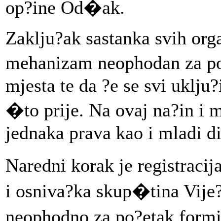
op?ine Od�ak.
Zaklju?ak sastanka svih orga
mehanizam neophodan za po
mjesta te da ?e se svi uklju?
�to prije. Na ovaj na?in i
jednaka prava kao i mladi d
Naredni korak je registraci
i osniva?ka skup�tina Vije
neophodno za po?etak formi