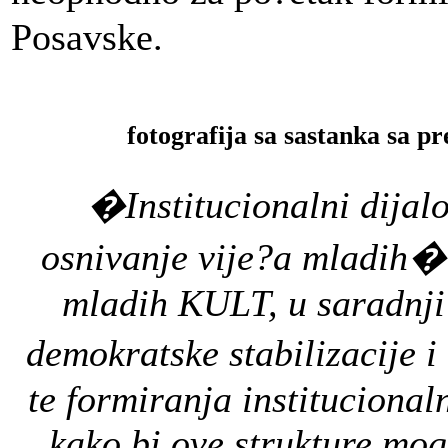
Posavske.
fotografija sa sastanka sa
�Institucionalni dijalo
osnivanje vije?a mladih� j
mladih KULT, u saradnji
demokratske stabilizacije
i
te
formiranja
institucional
kako bi
ove strukture
mog