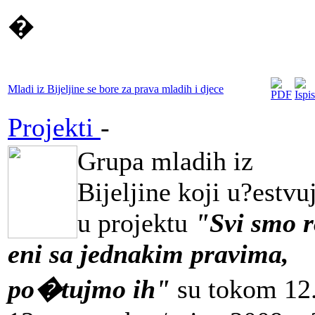
�
Mladi iz Bijeljine se bore za prava mladih i djece
Projekti
-
Grupa mladih iz
Bijeljine koji u?estvu
u projektu
"Svi smo 
eni sa jednakim pravima,
po�tujmo ih"
su tokom 12.