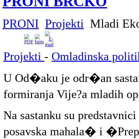
PRONI BRČKO
PRONI
Projekti
Mladi Eko
Projekti
-
Omladinska politi
U Od�aku je odr�an sastan
formiranja Vije?a mladih 
Na sastanku su predstavn
posavska mahala�
i �Prep