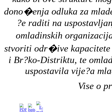
dono�enja odluka
za mlad
?e
raditi na
uspostavlja
omladinskih organizacij
stvoriti odr�ive kapacitete
i
Br?ko
-
Distriktu,
te
omlad
uspostavila
vije?a mla
Vise o p