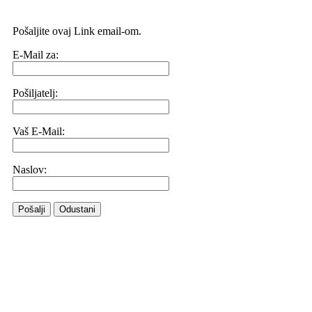
Pošaljite ovaj Link email-om.
E-Mail za:
Pošiljatelj:
Vaš E-Mail:
Naslov:
Pošalji
Odustani