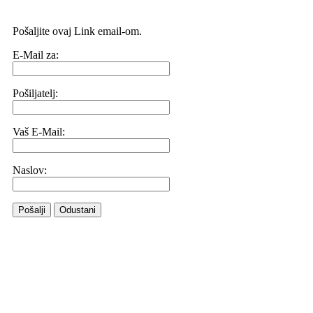
Pošaljite ovaj Link email-om.
E-Mail za:
Pošiljatelj:
Vaš E-Mail:
Naslov:
Pošalji
Odustani