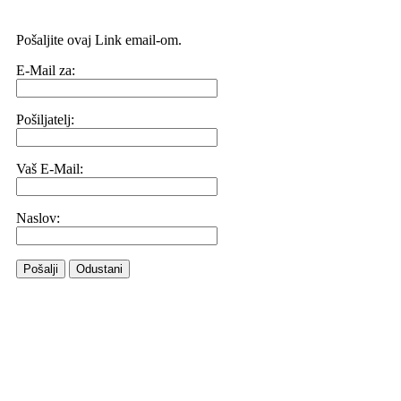
Pošaljite ovaj Link email-om.
E-Mail za:
Pošiljatelj:
Vaš E-Mail:
Naslov:
Pošalji
Odustani