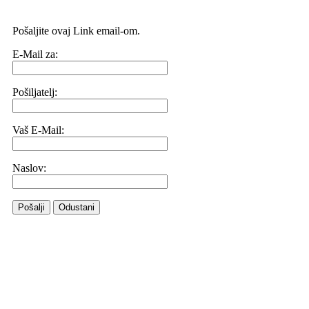
Pošaljite ovaj Link email-om.
E-Mail za:
Pošiljatelj:
Vaš E-Mail:
Naslov:
Pošalji
Odustani