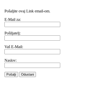
Pošaljite ovaj Link email-om.
E-Mail za:
Pošiljatelj:
Vaš E-Mail:
Naslov:
Pošalji
Odustani